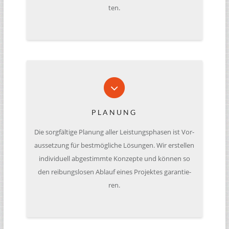
ten.
PLANUNG
Die sorg­fäl­tige Pla­nung aller Leis­tungs­pha­sen ist Vor­
aus­set­zung für best­mög­li­che Lösun­gen. Wir erstel­len
indi­vi­du­ell abge­stimmte Kon­zepte und können so
den rei­bungs­lo­sen Ablauf eines Pro­jek­tes garan­tie­
ren.