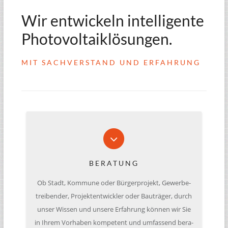
Wir entwickeln intelligente
Photovoltaiklösungen.
MIT SACHVERSTAND UND ERFAHRUNG
BERATUNG
Ob Stadt, Kom­mune oder Bür­ger­pro­jekt, Gewer­be­
trei­ben­der, Pro­jekt­ent­wick­ler oder Bau­trä­ger, durch
unser Wissen und unsere Erfah­rung können wir Sie
in Ihrem Vor­ha­ben kom­pe­tent und umfas­send bera­