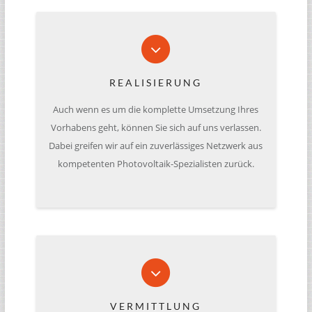
REALISIERUNG
Auch wenn es um die kom­plette Umset­zung Ihres
Vor­ha­bens geht, können Sie sich auf uns ver­las­sen.
Dabei grei­fen wir auf ein zuver­läs­si­ges Netz­werk aus
kom­pe­ten­ten Pho­to­vol­taik-Spe­zia­lis­ten zurück.
VERMITTLUNG